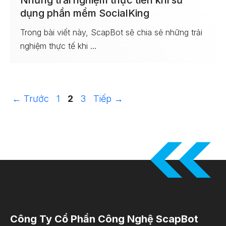
Những trải nghiệm thực tiễn khi sử
dụng phần mềm SocialKing
Trong bài viết này, ScapBot sẽ chia sẻ những trải
nghiệm thực tế khi …
Trang
Trang
Trang
←
Trước
1
2
3
Tiếp
→
Công Ty Cổ Phần Công Nghệ ScapBot