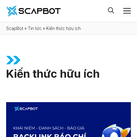
Chuyển
M
đến
nội
ScapBot
»
Tin tức
»
Kiến thức hữu ích
dung
Kiến thức hữu ích