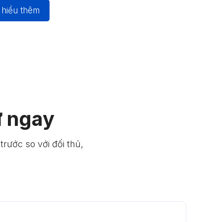
 hiểu thêm
ử ngay
rước so với đối thủ,