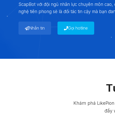
ScapBot với đội ngũ nhân lực chuyên môn cao, q
nghệ tiên phong sẽ là đối tác tin cậy mà bạn đa
Nhắn tin
Gọi hotline
T
Khám phá LikePion –
đẩy 