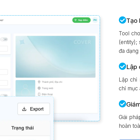
Tạo 
Tool cho
(entity)
đa dạng
Lập 
Lập chỉ
chỉ mục 
Giám
Giải phá
hoàn toà