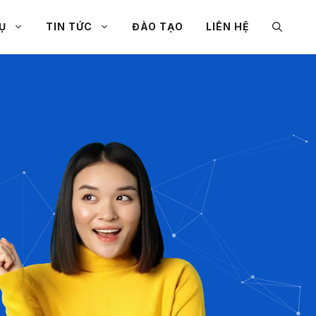
Ụ
TIN TỨC
ĐÀO TẠO
LIÊN HỆ