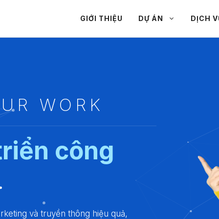
GIỚI THIỆU
DỰ ÁN
DỊCH V
OUR WORK
triển công
.
rketing và truyền thông hiệu quả,