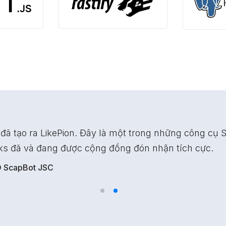
Điểm khác biệt lớn nhất ở phần mềm 
với các đối thủ cạnh tranh nằm gọn t
nữa.
Mr. Trung Do – CEO ScapBot JSC