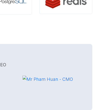
SEO LikePion do ScapBot phát triển so
rong hai chữ “
chất lượng
” và hơn thế