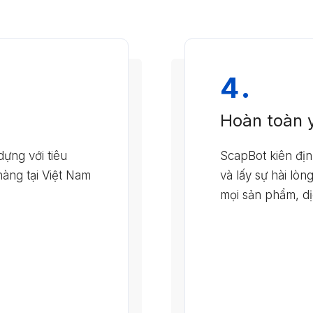
4.
Hoàn toàn 
ựng với tiêu
ScapBot kiên địn
àng tại Việt Nam
và lấy sự hài lò
mọi sản phẩm, dị