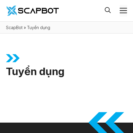
Chuyển
M
đến
nội
ScapBot
»
Tuyển dụng
dung
Tuyển dụng