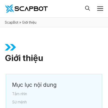
Chuyển
M
đến
nội
ScapBot
»
Giới thiệu
dung
Giới thiệu
Mục lục nội dung
Tầm nhìn
Sứ mệnh