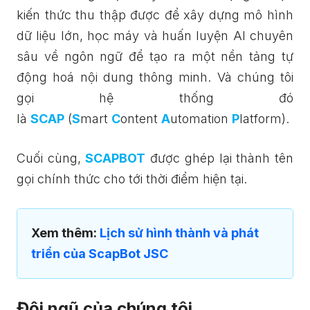
kiến thức thu thập được để xây dựng mô hình
dữ liệu lớn, học máy và huấn luyện AI chuyên
sâu về ngôn ngữ để tạo ra một nền tảng tự
động hoá nội dung thông minh. Và chúng tôi
gọi hệ thống đó
là
SCAP
(
S
mart
C
ontent
A
utomation
P
latform).
Cuối cùng,
SCAPBOT
được ghép lại thành tên
gọi chính thức cho tới thời điểm hiện tại.
Xem thêm:
Lịch sử hình thành và phát
triển của ScapBot JSC
Đội ngũ của chúng tôi